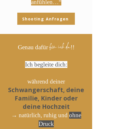
anfühlen…“
Shooting Anfragen
bin ich da
Genau dafür
!!
Ich begleite dich:
während deiner
Schwangerschaft, deine
Familie, Kinder oder
deine Hochzeit
→ natürlich, ruhig und
ohne
Druck