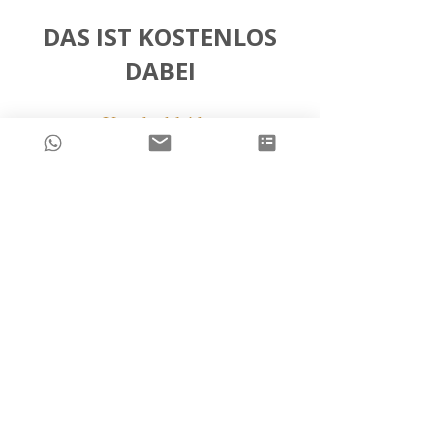
DAS IST KOSTENLOS
DABEI
Kundenkleider
Verpflegung (Getränke und Snacks)
Liebevolle, Humorvolle Begleitung
Liebevoller Umgang mit deinen
Kindern
Kein Zeitdruck
Shooting Anfragen