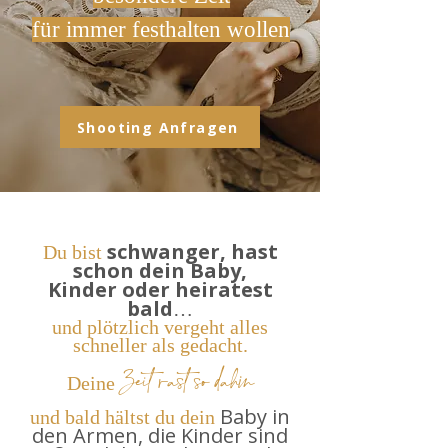
für immer festhalten wollen
Shooting Anfragen
schwanger, hast
Du bist
schon dein Baby,
Kinder
oder heiratest
bald
…
und plötzlich vergeht alles
schneller als gedacht.
Zeit rast so dahin
Deine
Baby in
und bald hältst du dein
den Armen, die Kinder sind