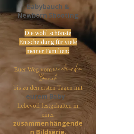
Babybauch &
Newborn Shooting
Die wohl schönste
Entscheidung für viele
meiner Familien:
wachsenden
Euer Weg vom
Bauch
bis zu den ersten Tagen mit
eurem Baby
–
liebevoll festgehalten in
einer
zusammenhängende
n Bildserie.