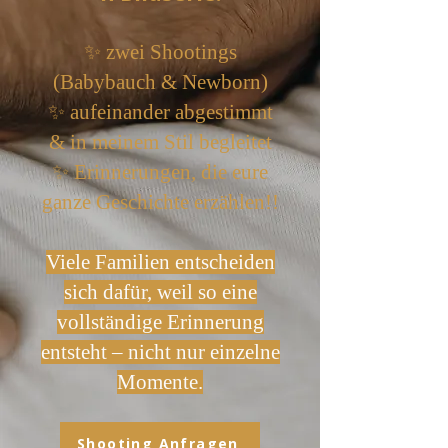
✨ zwei Shootings
(Babybauch & Newborn)
✨ aufeinander abgestimmt
& in meinem Stil begleitet
✨ Erinnerungen, die eure
ganze Geschichte erzählen!!
Viele Familien entscheiden
sich dafür, weil so eine
vollständige Erinnerung
entsteht – nicht nur einzelne
Momente.
Shooting Anfragen