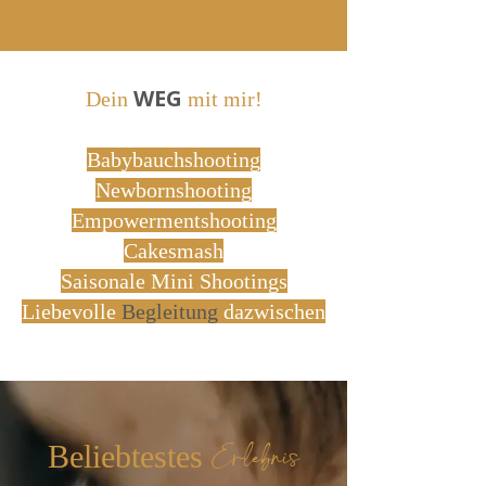
WEG
Dein
mit mir!
Babybauchshooting
Newbornshooting
Empowermentshooting
Cakesmash
Saisonale Mini Shootings
Liebevolle
Begleitung
dazwischen
Erlebnis
Beliebtestes